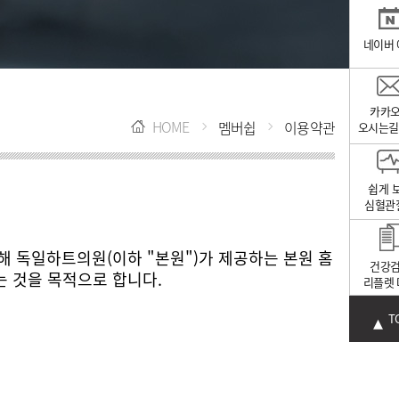
네이버
카카
HOME
멤버쉽
이용약관
오시는길
쉽게 
심혈관
건강
는 것을 목적으로 합니다.
리플렛
T