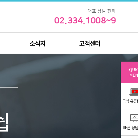
대표 상담 전화
02.334.1008~9
소식지
고객센터
QUI
MEN
공식 유튜
쉽
빠른 상담