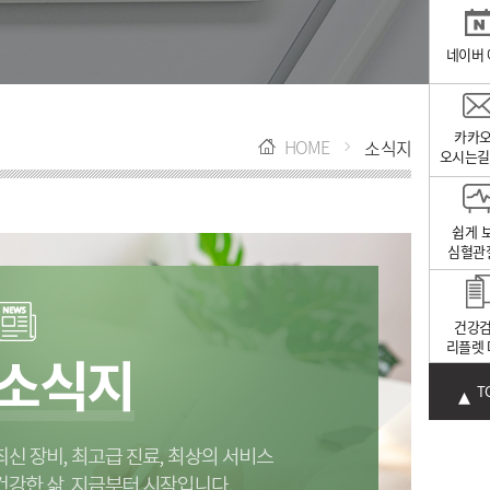
네이버
카카
HOME
소식지
오시는길
쉽게 
심혈관
건강
리플렛
T