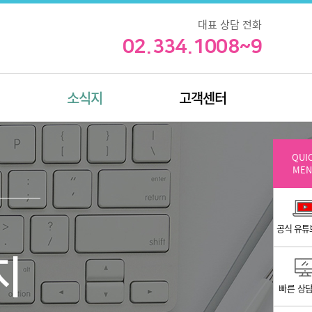
대표 상담 전화
02.334.1008~9
소식지
고객센터
QUI
MEN
공식 유튜
지
빠른 상담