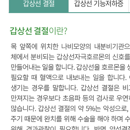
갑상선 결절
갑상선 기능저하증