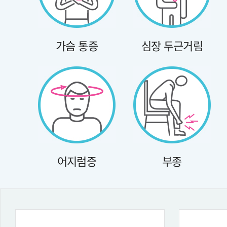
가슴 통증
심장 두근거림
어지럼증
부종